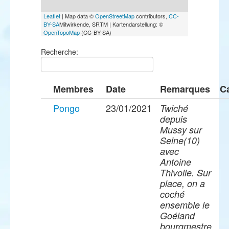
Leaflet
| Map data ©
OpenStreetMap
contributors,
CC-
BY-SA
Mitwirkende, SRTM | Kartendarstellung: ©
OpenTopoMap
(CC-BY-SA)
Recherche:
Membres
Date
Remarques
C
Pongo
23/01/2021
Twiché
depuis
Mussy sur
Seine(10)
avec
Antoine
Thivolle. Sur
place, on a
coché
ensemble le
Goéland
bourgmestre