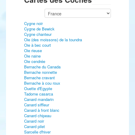
Cygne noir
Cygne de Bewick
Cygne chanteur
Oie (des moissons) de la toundra
Oie à bec court
Oie rieuse
Oie naine
Oie cendrée
Bernache du Canada
Bernache nonnette
Bernache cravant
Bernache à cou roux
Ouette d'Egypte
Tadorne casarca
Canard mandarin
Canard siffleur
Canard à front blanc
Canard chipeau
Canard noir
Canard pilet
Sarcelle d'hiver