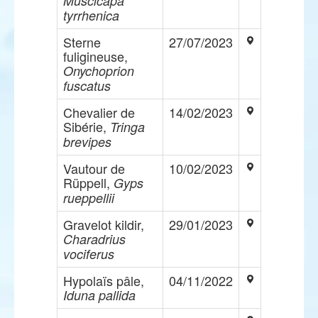
Muscicapa
tyrrhenica
Sterne
27/07/2023
fuligineuse,
Onychoprion
fuscatus
Chevalier de
14/02/2023
Sibérie,
Tringa
brevipes
Vautour de
10/02/2023
Rüppell,
Gyps
rueppellii
Gravelot kildir,
29/01/2023
Charadrius
vociferus
Hypolaïs pâle,
04/11/2022
Iduna pallida