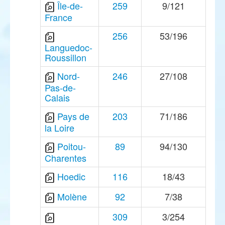
Île-de-
259
9/121
France
256
53/196
Languedoc-
Roussillon
Nord-
246
27/108
Pas-de-
Calais
Pays de
203
71/186
la Loire
Poitou-
89
94/130
Charentes
Hoedic
116
18/43
Molène
92
7/38
309
3/254