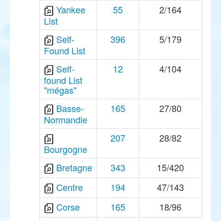
Yankee
55
2/164
List
Self-
396
5/179
Found List
Self-
12
4/104
found List
"mégas"
Basse-
165
27/80
Normandie
207
28/82
Bourgogne
Bretagne
343
15/420
Centre
194
47/143
Corse
165
18/96