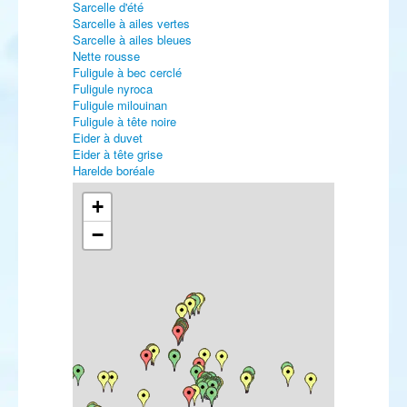
Sarcelle d'été
Sarcelle à ailes vertes
Sarcelle à ailes bleues
Nette rousse
Fuligule à bec cerclé
Fuligule nyroca
Fuligule milouinan
Fuligule à tête noire
Eider à duvet
Eider à tête grise
Harelde boréale
Macreuse noire
Macreuse à bec jaune
+
Macreuse à front blanc
−
Macreuse brune
Garrot à œil d'or
Harle piette
Harle huppé
Harle bièvre
Érismature rousse
Colin de Californie
Caille des blés
Plongeon catmarin
Plongeon arctique
Plongeon imbrin