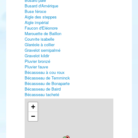
Busard pâle
Busard d'Amérique
Buse féroce
Aigle des steppes
Aigle impérial
Faucon d'Eléonore
Marouette de Baillon
Courvite isabelle
Glaréole à collier
Gravelot semipalmé
Gravelot kildir
Pluvier bronzé
Pluvier fauve
Bécasseau à cou roux
Bécasseau de Temminck
Bécasseau de Bonaparte
Bécasseau de Baird
Bécasseau tacheté
Bécasseau à queue pointue
Bécasseau falcinelle
+
Bécasseau rousset
−
Bécassine double
Bécassin à long bec
Courlis hudsonien
Chevalier à pattes jaunes