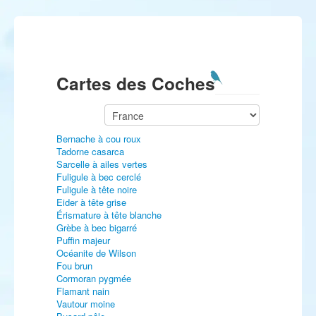
Cartes des Coches
Bernache à cou roux
Tadorne casarca
Sarcelle à ailes vertes
Fuligule à bec cerclé
Fuligule à tête noire
Eider à tête grise
Érismature à tête blanche
Grèbe à bec bigarré
Puffin majeur
Océanite de Wilson
Fou brun
Cormoran pygmée
Flamant nain
Vautour moine