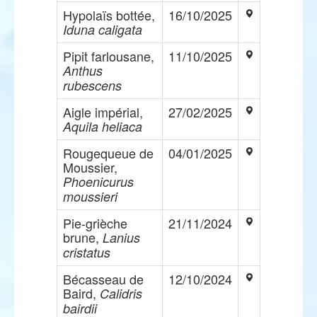
Hypolaïs bottée,
16/10/2025
Iduna caligata
Pipit farlousane,
11/10/2025
Anthus
rubescens
Aigle impérial,
27/02/2025
Aquila heliaca
Rougequeue de
04/01/2025
Moussier,
Phoenicurus
moussieri
Pie-grièche
21/11/2024
brune,
Lanius
cristatus
Bécasseau de
12/10/2024
Baird,
Calidris
bairdii