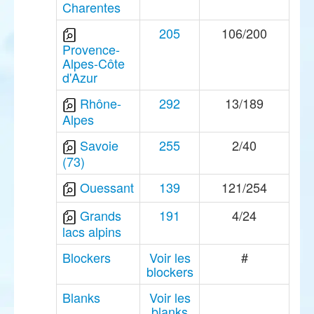
Charentes
205
106/200
Provence-
Alpes-Côte
d'Azur
Rhône-
292
13/189
Alpes
Savoie
255
2/40
(73)
Ouessant
139
121/254
Grands
191
4/24
lacs alpins
Blockers
Voir les
#
blockers
Blanks
Voir les
blanks