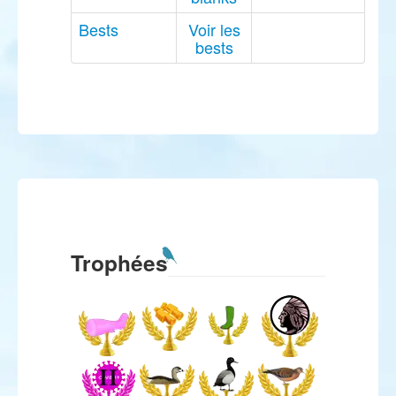
Bests
Voir les
bests
Trophées