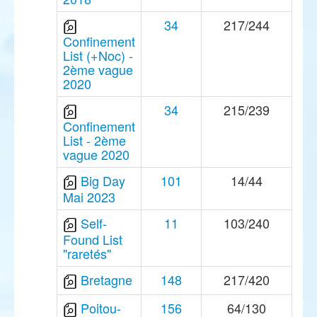
34
217/244
Confinement
List (+Noc) -
2ème vague
2020
34
215/239
Confinement
List - 2ème
vague 2020
Big Day
101
14/44
Mai 2023
Self-
11
103/240
Found List
"raretés"
Bretagne
148
217/420
Poitou-
156
64/130