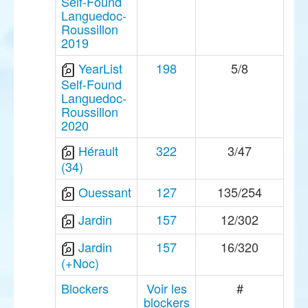
Self-Found
Languedoc-
Roussillon
2019
YearList
198
5/8
Self-Found
Languedoc-
Roussillon
2020
Hérault
322
3/47
(34)
Ouessant
127
135/254
Jardin
157
12/302
Jardin
157
16/320
(+Noc)
Blockers
Voir les
#
blockers