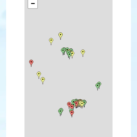
−
Sterne naine
Sterne élégante
Petit-duc scops
Martinet cafre
Pic cendré
Ammomane élégante
Alouette calandre
Alouette calandrelle
Alouette haussecol
Hirondelle rousseline
Pipit de Godlewski
Bergeronnette orientale
Gorgebleue à miroir
Rougequeue de Moussier
Tarier de Sibérie
Traquet isabelle
Traquet oreillard
Traquet du désert
Traquet à tête blanche
Traquet rieur
Grivette à joues grises
Grive obscure
Fauvette babillarde
Pouillot verdâtre
Pouillot boréal