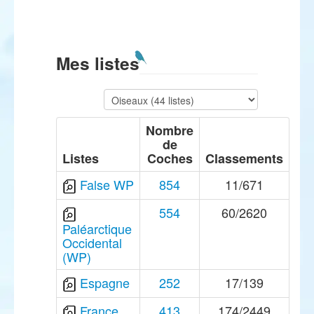
Mes listes
Nombre
de
Listes
Coches
Classements
False WP
854
11/671
554
60/2620
Paléarctique
Occidental
(WP)
Espagne
252
17/139
France
413
174/2449