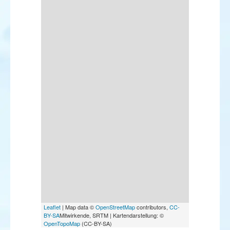
Leaflet
| Map data ©
OpenStreetMap
contributors,
CC-
BY-SA
Mitwirkende, SRTM | Kartendarstellung: ©
OpenTopoMap
(CC-BY-SA)