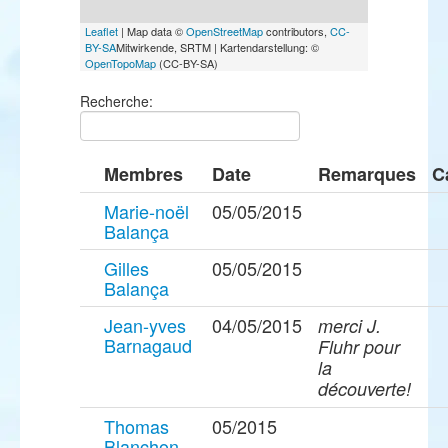
Leaflet
| Map data ©
OpenStreetMap
contributors,
CC-
BY-SA
Mitwirkende, SRTM | Kartendarstellung: ©
OpenTopoMap
(CC-BY-SA)
Recherche:
Membres
Date
Remarques
C
Marie-noël
05/05/2015
Balança
Gilles
05/05/2015
Balança
Jean-yves
04/05/2015
merci J.
Barnagaud
Fluhr pour
la
découverte!
Thomas
05/2015
Blanchon