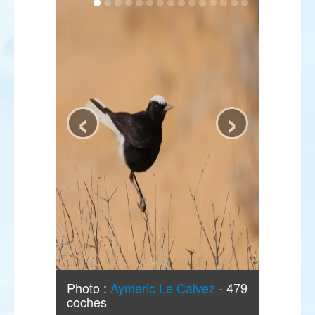
‹
›
Photo :
Aymeric Le Calvez
- 479
coches