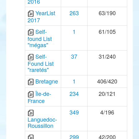
2016
YearList
263
63/190
2017
Self-
1
61/105
found List
"mégas"
Self-
37
31/240
Found List
"raretés"
Bretagne
1
406/420
Île-de-
234
20/121
France
349
4/196
Languedoc-
Roussillon
299
42/200