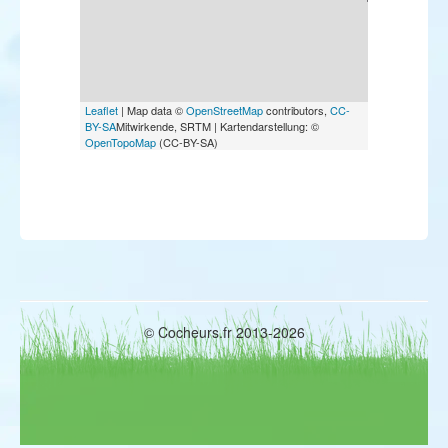
Bruant masqué
Bruant à calotte blanche
Leaflet
| Map data ©
OpenStreetMap
contributors,
CC-
BY-SA
Mitwirkende, SRTM | Kartendarstellung: ©
OpenTopoMap
(CC-BY-SA)
© Cocheurs.fr 2013-2026