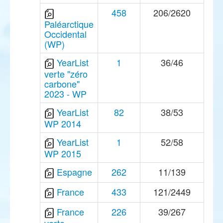
458
206/2620
Paléarctique
Occidental
(WP)
YearList
1
36/46
verte "zéro
carbone"
2023 - WP
YearList
82
38/53
WP 2014
YearList
1
52/58
WP 2015
Espagne
262
11/139
France
433
121/2449
France
226
39/267