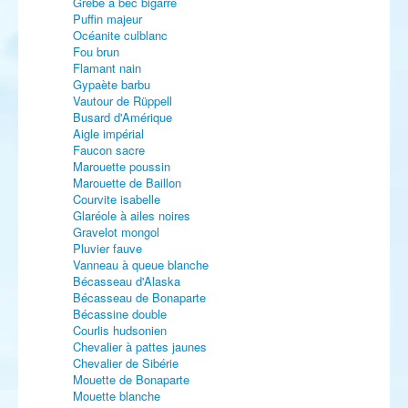
Grèbe à bec bigarré
Puffin majeur
Océanite culblanc
Fou brun
Flamant nain
Gypaète barbu
Vautour de Rüppell
Busard d'Amérique
Aigle impérial
Faucon sacre
Marouette poussin
Marouette de Baillon
Courvite isabelle
Glaréole à ailes noires
Gravelot mongol
Pluvier fauve
Vanneau à queue blanche
Bécasseau d'Alaska
Bécasseau de Bonaparte
Bécassine double
Courlis hudsonien
Chevalier à pattes jaunes
Chevalier de Sibérie
Mouette de Bonaparte
Mouette blanche