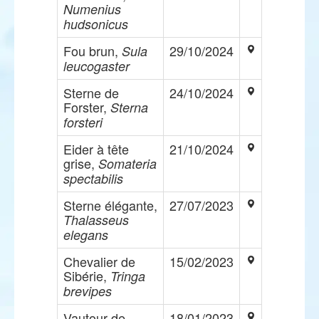
Numenius
hudsonicus
Fou brun,
29/10/2024
Sula
leucogaster
Sterne de
24/10/2024
Forster,
Sterna
forsteri
Eider à tête
21/10/2024
grise,
Somateria
spectabilis
Sterne élégante,
27/07/2023
Thalasseus
elegans
Chevalier de
15/02/2023
Sibérie,
Tringa
brevipes
Vautour de
18/01/2023