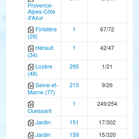
Provence-
Alpes-Côte
d'Azur
Finistère
1
67/72
(29)
Hérault
1
42/47
(34)
Lozère
295
1/21
(48)
Seine-et-
215
9/26
Marne (77)
1
249/254
Ouessant
Jardin
151
17/302
Jardin
159
15/320