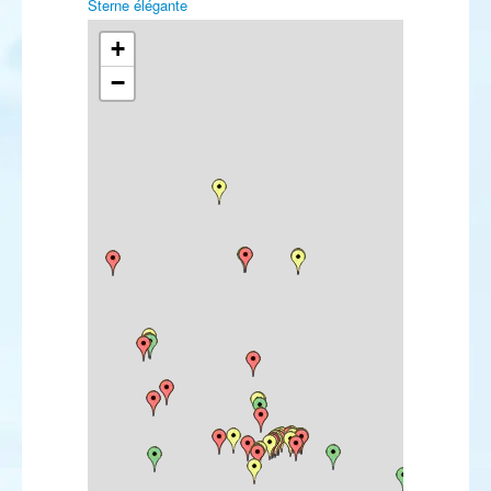
Sterne élégante
Sterne de Forster
Harfang des neiges
+
Martinet cafre
−
Ammomane élégante
Pipit de Godlewski
Pipit à dos olive
Pipit farlousane
Bergeronnette orientale
Bergeronnette citrine
Robin à flancs roux
Rougequeue de Moussier
Traquet isabelle
Traquet du désert
Traquet kurde
Traquet à tête blanche
Grivette à dos olive
Fauvette sarde
Fauvette des Balkans
Pouillot brun
Sittelle corse
Pie-grièche brune
Venturon corse
Linotte à bec jaune
Bruant à gorge blanche