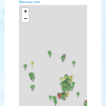
Macreuse noire
Macreuse brune
Garrot à œil d'or
+
Harle piette
−
Harle huppé
Harle bièvre
Colin de Californie
Perdrix rouge
Perdrix grise
Caille des blés
Faisan vénéré
Faisan de Colchide
Plongeon catmarin
Plongeon arctique
Plongeon imbrin
Grèbe à bec bigarré
Grèbe castagneux
Grèbe huppé
Grèbe jougris
Grèbe esclavon
Grèbe à cou noir
Fulmar boréal
Puffin de Scopoli
Puffin cendré
Puffin fuligineux