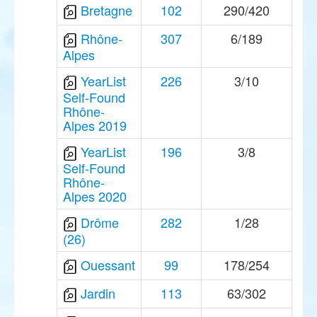
Bretagne
102
290/420
Rhône-
307
6/189
Alpes
YearList
226
3/10
Self-Found
Rhône-
Alpes 2019
YearList
196
3/8
Self-Found
Rhône-
Alpes 2020
Drôme
282
1/28
(26)
Ouessant
99
178/254
Jardin
113
63/302