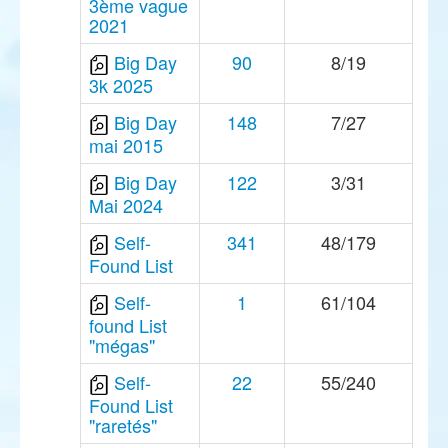
3ème vague
2021
Big Day
90
8/19
3k 2025
Big Day
148
7/27
mai 2015
Big Day
122
3/31
Mai 2024
Self-
341
48/179
Found List
Self-
1
61/104
found List
"mégas"
Self-
22
55/240
Found List
"raretés"