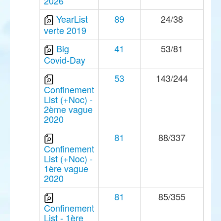
2026
YearList
89
24/38
verte 2019
Big
41
53/81
Covid-Day
53
143/244
Confinement
List (+Noc) -
2ème vague
2020
81
88/337
Confinement
List (+Noc) -
1ère vague
2020
81
85/355
Confinement
List - 1ère