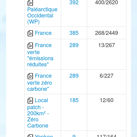
392
400/2620
Paléarctique
Occidental
(WP)
France
385
268/2449
France
289
13/267
verte
"émissions
réduites"
France
289
6/227
verte zéro
carbone"
Local
185
12/60
patch -
200km² -
Zéro
Carbone
Yankee
9
117/164