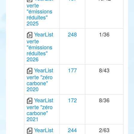
verte
"émissions
réduites"
2025
YearList
248
1/36
verte
"émissions
réduites"
2026
YearList
177
8/43
verte "zéro
carbone"
2020
YearList
172
8/36
verte "zéro
carbone"
2021
YearList
244
2/63