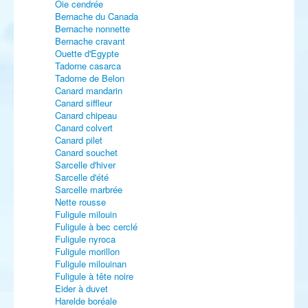
Oie cendrée
Bernache du Canada
Bernache nonnette
Bernache cravant
Ouette d'Egypte
Tadorne casarca
Tadorne de Belon
Canard mandarin
Canard siffleur
Canard chipeau
Canard colvert
Canard pilet
Canard souchet
Sarcelle d'hiver
Sarcelle d'été
Sarcelle marbrée
Nette rousse
Fuligule milouin
Fuligule à bec cerclé
Fuligule nyroca
Fuligule morillon
Fuligule milouinan
Fuligule à tête noire
Eider à duvet
Harelde boréale