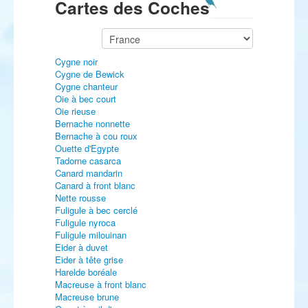
Cartes des Coches
Cygne noir
Cygne de Bewick
Cygne chanteur
Oie à bec court
Oie rieuse
Bernache nonnette
Bernache à cou roux
Ouette d'Egypte
Tadorne casarca
Canard mandarin
Canard à front blanc
Nette rousse
Fuligule à bec cerclé
Fuligule nyroca
Fuligule milouinan
Eider à duvet
Eider à tête grise
Harelde boréale
Macreuse à front blanc
Macreuse brune