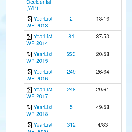
Occidental
(WP)
YearList
2
13/16
WP 2013
YearList
84
37/53
WP 2014
YearList
223
20/58
WP 2015
YearList
249
26/64
WP 2016
YearList
248
20/61
WP 2017
YearList
5
49/58
WP 2018
YearList
312
4/83
WP 2020