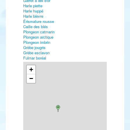
Garrot à œil d'or
Harle piette
Harle huppé
Harle bièvre
Érismature rousse
Caille des blés
Plongeon catmarin
Plongeon arctique
Plongeon imbrin
Grèbe jougris
Grèbe esclavon
Fulmar boréal
Puffin cendré
Puffin majeur
+
Puffin fuligineux
−
Puffin des Anglais
Puffin des Baléares
Puffin yelkouan
Océanite de Wilson
Océanite tempête
Océanite culblanc
Fou brun
Cormoran huppé
Cormoran pygmée
Butor étoilé