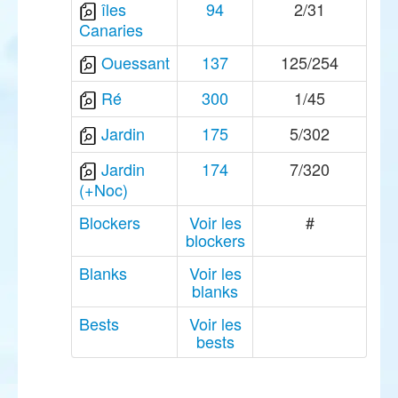
îles
94
2/31
Canaries
Ouessant
137
125/254
Ré
300
1/45
Jardin
175
5/302
Jardin
174
7/320
(+Noc)
Blockers
Voir les
#
blockers
Blanks
Voir les
blanks
Bests
Voir les
bests