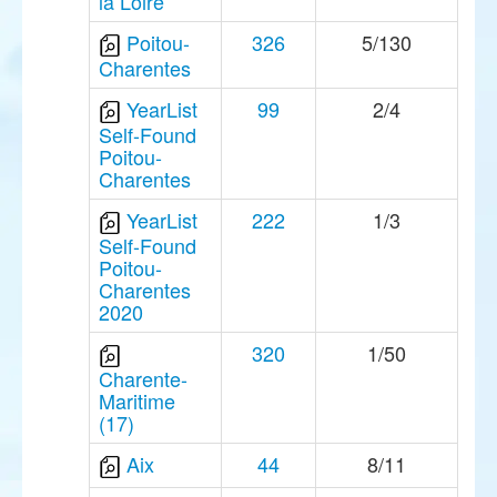
la Loire
Poitou-
326
5/130
Charentes
YearList
99
2/4
Self-Found
Poitou-
Charentes
YearList
222
1/3
Self-Found
Poitou-
Charentes
2020
320
1/50
Charente-
Maritime
(17)
Aix
44
8/11