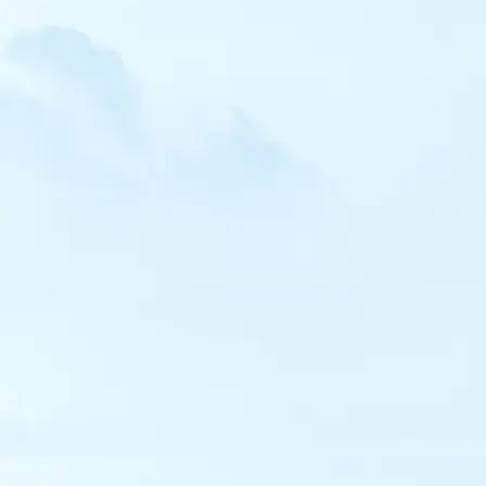
Macareux moine
Ganga cata
Coucou geai
Harfang des neiges
Hibou moyen-duc
Martinet à ventre blanc
Martinet pâle
Martinet cafre
Guêpier d'Europe
Rollier d'Europe
Pic mar
Pic à dos blanc
Cochevis de Thékla
Alouette calandre
Alouette calandrelle
Hirondelle de rochers
Hirondelle rousseline
Pipit de Richard
Pipit de Godlewski
Pipit à dos olive
Bergeronnette orientale
Cincle plongeur
Accenteur alpin
Rougequeue de Moussier
Tarier des prés