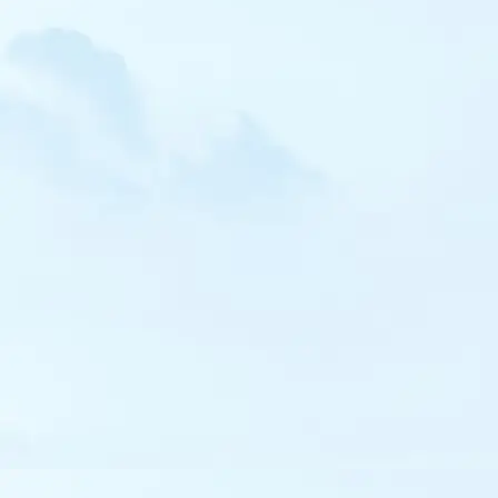
Labbe pomarin
Labbe parasite
Labbe à longue queue
Grand Labbe
Mouette atricille
Mouette de Sabine
Mouette tridactyle
Mouette pygmée
Goéland railleur
Goéland d'Audouin
Goéland à bec cerclé
Goéland pontique
Goéland bourgmestre
Goéland à ailes blanches
Guifette moustac
Guifette noire
Guifette leucoptère
Sterne fuligineuse
Sterne hansel
Sterne caspienne
Sterne élégante
Sterne arctique
Sterne de Dougall
Guillemot à miroir
Mergule nain