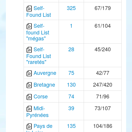
Self-
325
67/179
Found List
Self-
1
61/104
found List
"mégas"
Self-
28
45/240
Found List
"raretés"
Auvergne
75
42/77
Bretagne
130
247/420
Corse
74
71/96
Midi-
39
73/107
Pyrénées
Pays de
135
104/186