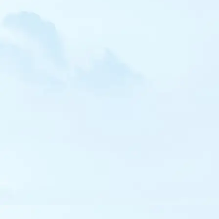
Traquet isabelle
Traquet oreillard
Traquet du désert
Monticole de roche
Monticole bleu
Merle à plastron
Locustelle tachetée
Lusciniole à moustaches
Phragmite aquatique
Rousserolle verderolle
Rousserolle turdoïde
Hypolaïs ictérine
Fauvette orphée
Fauvette pitchou
Fauvette passerinette
Fauvette des Balkans
Fauvette de Moltoni
Pouillot de Pallas
Pouillot à grands sourcils
Pouillot de Hume
Pouillot de Schwarz
Pouillot brun
Pouillot de Bonelli
Pouillot siffleur
Pouillot ibérique