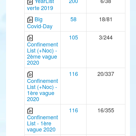
YearList
200
6/38
verte 2019
Big
58
18/81
Covid-Day
105
3/244
Confinement
List (+Noc) -
2ème vague
2020
116
20/337
Confinement
List (+Noc) -
1ère vague
2020
116
16/355
Confinement
List - 1ère
vague 2020