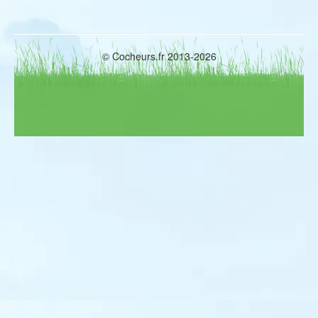
Faucon d'Eléonore
Marouette ponctuée
Marouette de Baillon
Talève sultane
Grue cendrée
© Cocheurs.fr 2013-2026
Oedicnème criard
Courvite isabelle
Glaréole à collier
Glaréole à ailes noires
Pluvier guignard
Pluvier bronzé
Vanneau sociable
Bécasseau de Temminck
Bécasseau minuscule
Bécasseau de Bonaparte
Bécasseau tacheté
Bécasseau falcinelle
Bécassine sourde
Chevalier stagnatile
Chevalier à pattes jaunes
Chevalier solitaire
Chevalier bargette
Chevalier grivelé
Phalarope à bec étroit
Phalarope à bec large