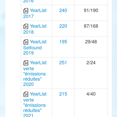
2016
YearList
240
91/190
2017
YearList
220
87/168
2018
YearList
195
29/48
Selfound
2019
YearList
251
2/24
verte
"émissions
réduites"
2020
YearList
215
4/40
verte
"émissions
réduites"
2021