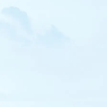
Phalarope à bec étroit
Phalarope à bec large
Labbe pomarin
Labbe à longue queue
Mouette atricille
Mouette de Franklin
Mouette de Sabine
Mouette de Bonaparte
Mouette pygmée
Goéland d'Audouin
Goéland à bec cerclé
Goéland pontique
Goéland d'Amérique
Goéland bourgmestre
Goéland à ailes blanches
Guifette noire
Guifette leucoptère
Sterne fuligineuse
Sterne bridée
Sterne caspienne
Sterne élégante
Sterne de Forster
Sterne arctique
Sterne de Dougall
Guillemot à miroir