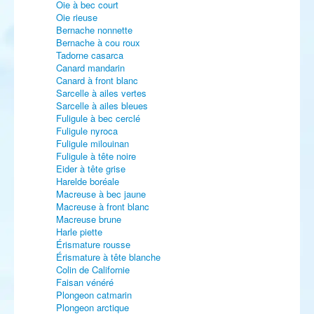
Oie à bec court
Oie rieuse
Bernache nonnette
Bernache à cou roux
Tadorne casarca
Canard mandarin
Canard à front blanc
Sarcelle à ailes vertes
Sarcelle à ailes bleues
Fuligule à bec cerclé
Fuligule nyroca
Fuligule milouinan
Fuligule à tête noire
Eider à tête grise
Harelde boréale
Macreuse à bec jaune
Macreuse à front blanc
Macreuse brune
Harle piette
Érismature rousse
Érismature à tête blanche
Colin de Californie
Faisan vénéré
Plongeon catmarin
Plongeon arctique