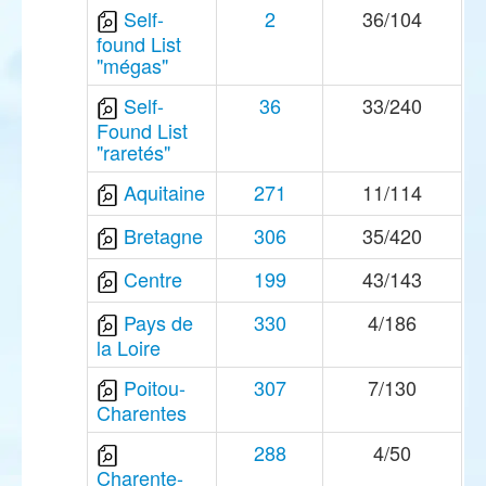
Self-
2
36/104
found List
"mégas"
Self-
36
33/240
Found List
"raretés"
Aquitaine
271
11/114
Bretagne
306
35/420
Centre
199
43/143
Pays de
330
4/186
la Loire
Poitou-
307
7/130
Charentes
288
4/50
Charente-