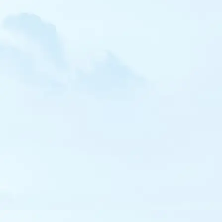
Mergule nain
Ganga cata
Pigeon biset (domestique y compris)
Tourterelle orientale
Effraie des clochers
Petit-duc scops
Chevêche d'Athéna
Chouette hulotte
Hibou moyen-duc
Hibou des marais
Engoulevent d'Europe
Engoulevent à collier roux
Martinet pâle
Martinet cafre
Martin-pêcheur d'Amérique
Guêpier de Perse
Torcol fourmilier
Pic cendré
Pic de Sharpe
Pic noir
Pic mar
Pic à dos blanc
Pic épeichette
Cochevis de Thékla