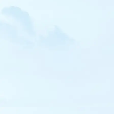
Rousserolle verderolle
Rousserolle turdoïde
Hypolaïs ictérine
Fauvette orphée
Fauvette à lunettes
Fauvette sarde
Fauvette des Balkans
Fauvette de Moltoni
Pouillot de Pallas
Pouillot à grands sourcils
Pouillot de Hume
Pouillot de Schwarz
Pouillot brun
Pouillot ibérique
Gobemouche tyrrhénien
Gobemouche nain
Gobemouche à collier
Panure à moustaches
Léiothrix jaune
Sittelle corse
Tichodrome échelette
Rémiz penduline
Pie-grièche brune
Pie-grièche isabelle
Pie-grièche grise