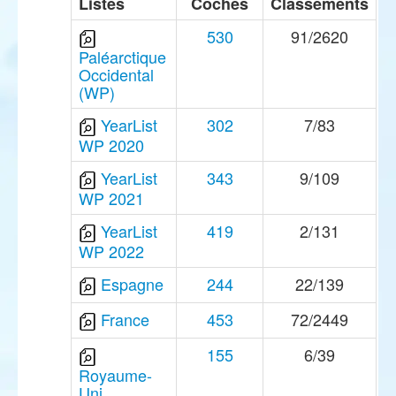
Listes
Coches
Classements
530
91/2620
Paléarctique
Occidental
(WP)
YearList
302
7/83
WP 2020
YearList
343
9/109
WP 2021
YearList
419
2/131
WP 2022
Espagne
244
22/139
France
453
72/2449
155
6/39
Royaume-
Uni