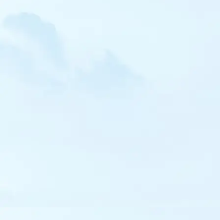
Alouette calandre
Alouette leucoptère
Alouette calandrelle
Alouette « de type » pispolette
Alouette haussecol
Pipit de Richard
Pipit rousseline
Pipit à dos olive
Pipit à gorge rousse
Pipit farlousane
Bergeronnette orientale
Bergeronnette citrine
Jaseur boréal
Rougequeue de Moussier
Traquet isabelle
Traquet oreillard
Traquet du désert
Monticole de roche
Monticole bleu
Locustelle tachetée
Locustelle luscinioïde
Lusciniole à moustaches
Phragmite aquatique
Rousserolle isabelle
Rousserolle des buissons