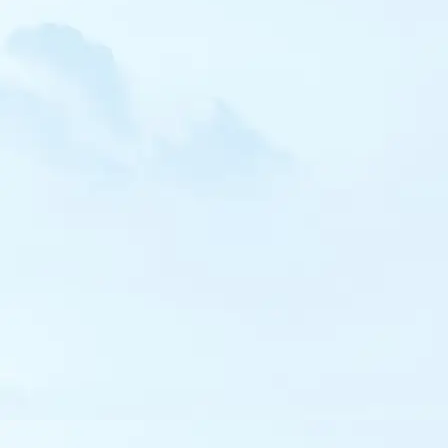
Etourneau roselin
Moineau cisalpin
Moineau espagnol
Moineau soulcie
Niverolle alpine
Capucin bec-de-plomb
Viréo à œil rouge
Venturon corse
Linotte à bec jaune
Roselin cramoisi
Grosbec casse-noyaux
Bruant à gorge blanche
Bruant lapon
Bruant des neiges
Bruant à calotte blanche
Bruant ortolan
Bruant nain