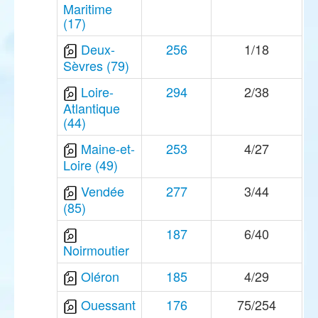
Maritime
(17)
Deux-
256
1/18
Sèvres (79)
Loire-
294
2/38
Atlantique
(44)
Maine-et-
253
4/27
Loire (49)
Vendée
277
3/44
(85)
187
6/40
Noirmoutier
Oléron
185
4/29
Ouessant
176
75/254