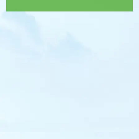
Gravelot kildir
Pluvier guignard
Pluvier bronzé
Pluvier fauve
Vanneau sociable
Vanneau à queue blanche
Bécasseau semipalmé
Bécasseau à cou roux
Bécasseau de Temminck
Bécasseau minuscule
Bécasseau de Bonaparte
Bécasseau de Baird
Bécasseau tacheté
Bécasseau à queue pointue
Bécasseau falcinelle
Bécasseau rousset
Bécassine sourde
Bécassin à long bec
Bécasse des bois
Chevalier stagnatile
Chevalier à pattes jaunes
Chevalier bargette
Chevalier grivelé
Chevalier de Sibérie
Phalarope de Wilson