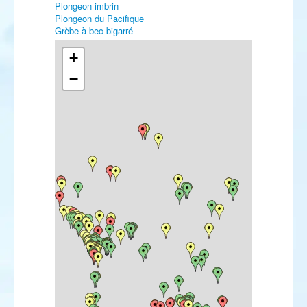
Plongeon imbrin
Plongeon du Pacifique
Grèbe à bec bigarré
Grèbe jougris
Grèbe esclavon
+
Puffin de Scopoli
−
Puffin cendré
Puffin majeur
Puffin fuligineux
Puffin des Anglais
Puffin des Baléares
Puffin yelkouan
Océanite de Wilson
Océanite tempête
Océanite culblanc
Fou brun
Cormoran pygmée
Pélican blanc
Butor étoilé
Blongios nain
Aigrette des récifs
Cigogne noire
Flamant nain
Élanion blanc
Pygargue à queue blanche