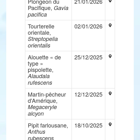
Plongeon du
21/01/2026
Pacifique,
Gavia
pacifica
Tourterelle
02/01/2026
orientale,
Streptopelia
orientalis
Alouette « de
25/12/2025
type »
pispolette,
Alaudala
rufescens
Martin-pêcheur
12/12/2025
d'Amérique,
Megaceryle
alcyon
Pipit farlousane,
18/10/2025
Anthus
rubescens