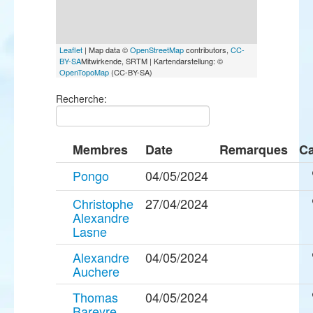
Leaflet
| Map data ©
OpenStreetMap
contributors,
CC-
BY-SA
Mitwirkende, SRTM | Kartendarstellung: ©
OpenTopoMap
(CC-BY-SA)
Recherche:
Membres
Date
Remarques
Ca
Pongo
04/05/2024
Christophe
27/04/2024
Alexandre
Lasne
Alexandre
04/05/2024
Auchere
Thomas
04/05/2024
Bareyre