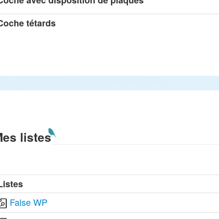
Coche avec disposition de plaques
Coche tétards
es listes
Listes
False WP