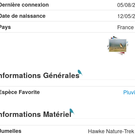
Dernière connexion
05/08/
Date de naissance
12/05/
Pays
France
nformations Générales
Espèce Favorite
Pluv
nformations Matériel
Jumelles
Hawke Nature-Trek