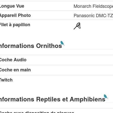
Longue Vue
Monarch Fieldsco
Appareil Photo
Panasonic DMC-T
Filet à papillon
nformations Ornithos
Coche Audio
Coche en main
Twitch
nformations Reptiles et Amphibiens