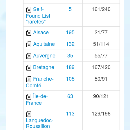
Self-
5
161/240
Found List
"raretés"
Alsace
195
21/77
Aquitaine
132
51/114
Auvergne
35
55/77
Bretagne
189
167/420
Franche-
105
50/91
Comté
Île-de-
63
90/121
France
113
129/196
Languedoc-
Roussillon