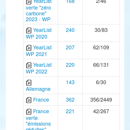
YearList
168
2/46
verte "zéro
carbone"
2023 - WP
YearList
240
30/83
WP 2020
YearList
207
62/109
WP 2021
YearList
220
66/131
WP 2022
143
6/30
Allemagne
France
362
356/2449
France
221
42/267
verte
"émissions
réduites"