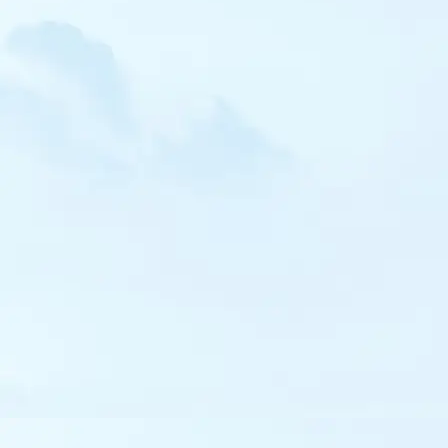
Barge à queue noire
Barge rousse
Courlis corlieu
Chevalier aboyeur
Chevalier à pattes jaunes
Chevalier bargette
Tournepierre à collier
Phalarope de Wilson
Phalarope à bec large
Labbe parasite
Mouette mélanocéphale
Mouette de Bonaparte
Mouette rieuse
Mouette pygmée
Goéland railleur
Goéland cendré
Goéland leucophée
Goéland marin
Goéland brun
Goéland pontique
Goéland d'Amérique
Goéland bourgmestre
Goéland à ailes blanches
Guifette moustac
Guifette noire