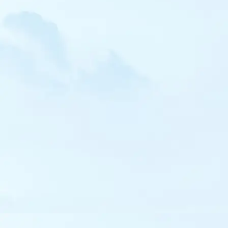
Huîtrier pie
Échasse blanche
Avocette élégante
Glaréole à ailes noires
Petit Gravelot
Gravelot de Leschenault
Pluvier bronzé
Pluvier fauve
Pluvier argenté
Vanneau sociable
Vanneau huppé
Bécasseau maubèche
Bécasseau sanderling
Bécasseau minute
Bécasseau de Temminck
Bécasseau minuscule
Bécasseau tacheté
Bécasseau à queue pointue
Bécasseau violet
Bécasseau rousset
Combattant varié
Bécassine sourde
Bécassine des marais
Bécasse des bois