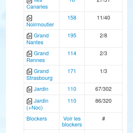
Canaries
158
11/40
Noirmoutier
Grand
195
2/8
Nantes
Grand
114
2/3
Rennes
Grand
171
1/3
Strasbourg
Jardin
110
67/302
Jardin
110
86/320
(+Noc)
Blockers
Voir les
#
blockers