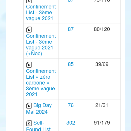
Confinement
List - 3ème
vague 2021
87
80/120
Confinement
List - 3ème
vague 2021
(+Noc)
85
39/69
Confinement
List « zéro
carbone » -
3ème vague
2021
Big Day
76
21/31
Mai 2024
Self-
302
91/179
Found List