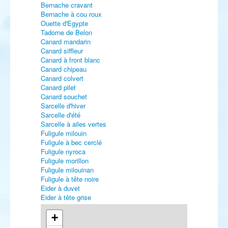
Bernache cravant
Bernache à cou roux
Ouette d'Egypte
Tadorne de Belon
Canard mandarin
Canard siffleur
Canard à front blanc
Canard chipeau
Canard colvert
Canard pilet
Canard souchet
Sarcelle d'hiver
Sarcelle d'été
Sarcelle à ailes vertes
Fuligule milouin
Fuligule à bec cerclé
Fuligule nyroca
Fuligule morillon
Fuligule milouinan
Fuligule à tête noire
Eider à duvet
Eider à tête grise
Harelde boréale
Macreuse noire
+
Macreuse à front blanc