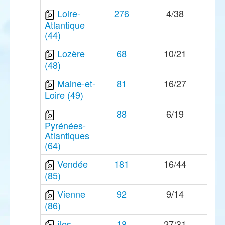
Loire-
276
4/38
Atlantique
(44)
Lozère
68
10/21
(48)
Maine-et-
81
16/27
Loire (49)
88
6/19
Pyrénées-
Atlantiques
(64)
Vendée
181
16/44
(85)
Vienne
92
9/14
(86)
îles
18
27/31