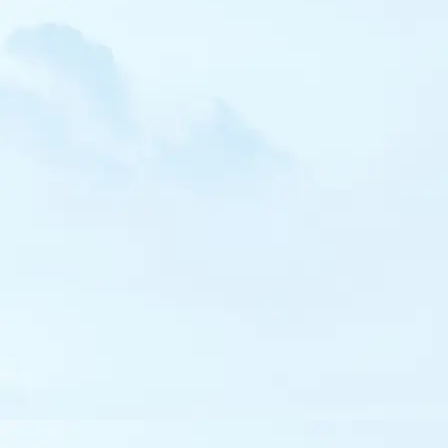
Busard des roseaux
Busard pâle
Busard d'Amérique
Autour des palombes
Epervier d'Europe
Buse variable
Aigle criard
Aigle botté
Aigle royal
Balbuzard pêcheur
Faucon crécerellette
Faucon crécerelle
Faucon émerillon
Faucon hobereau
Faucon d'Eléonore
Faucon pèlerin
Râle d'eau
Marouette ponctuée
Marouette de Baillon
Gallinule poule-d'eau
Talève sultane
Foulque macroule
Grue cendrée
Outarde canepetière
Outarde barbue