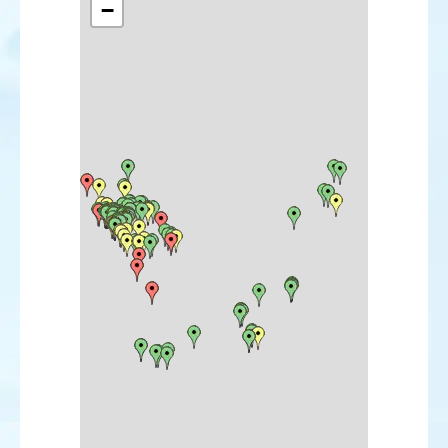
−
Macreuse brune
Garrot à œil d'or
Harle huppé
Harle bièvre
Érismature rousse
Érismature à tête blanche
Perdrix rouge
Perdrix grise
Caille des blés
Plongeon catmarin
Plongeon arctique
Plongeon imbrin
Grèbe à bec bigarré
Grèbe castagneux
Grèbe huppé
Grèbe jougris
Grèbe esclavon
Grèbe à cou noir
Puffin cendré
Puffin majeur
Puffin des Anglais
Puffin des Baléares
Océanite tempête
Fou de Bassan
Grand Cormoran