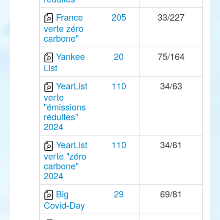
France
205
33/227
verte zéro
carbone"
Yankee
20
75/164
List
YearList
110
34/63
verte
"émissions
réduites"
2024
YearList
110
34/61
verte "zéro
carbone"
2024
Big
29
69/81
Covid-Day