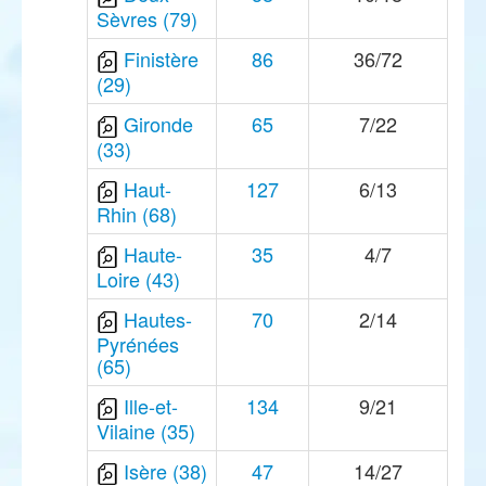
Sèvres (79)
Finistère
86
36/72
(29)
Gironde
65
7/22
(33)
Haut-
127
6/13
Rhin (68)
Haute-
35
4/7
Loire (43)
Hautes-
70
2/14
Pyrénées
(65)
Ille-et-
134
9/21
Vilaine (35)
Isère (38)
47
14/27