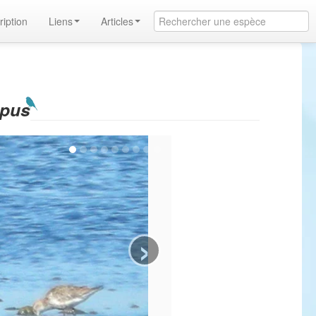
ription
Liens
Articles
opus
›