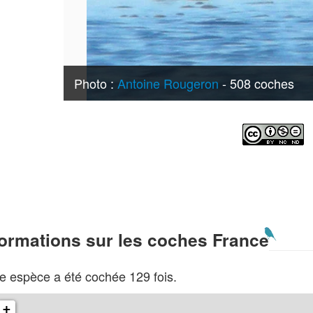
Photo :
Antoine Rougeron
- 508 coches
formations sur les coches France
e espèce a été cochée 129 fois.
+