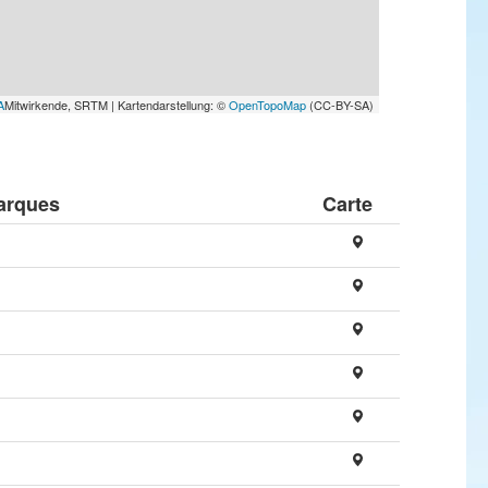
A
Mitwirkende, SRTM | Kartendarstellung: ©
OpenTopoMap
(CC-BY-SA)
arques
Carte