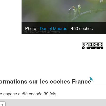
Photo :
Daniel Mauras
- 453 coches
formations sur les coches France
e espèce a été cochée 39 fois.
+