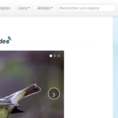
ription
Liens
Articles
des
›