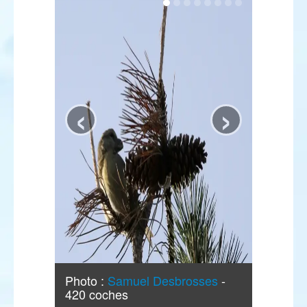
‹
›
Photo :
Samuel Desbrosses
-
420 coches