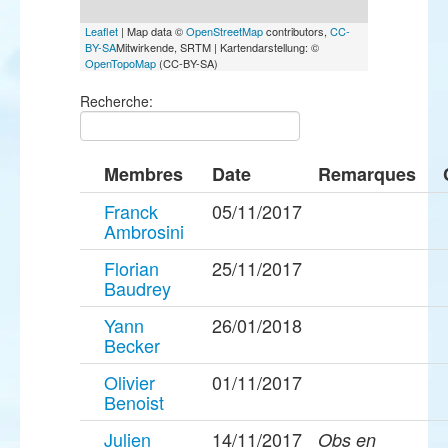
Leaflet
| Map data ©
OpenStreetMap
contributors,
CC-
BY-SA
Mitwirkende, SRTM | Kartendarstellung: ©
OpenTopoMap
(CC-BY-SA)
Recherche:
Membres
Date
Remarques
Franck
05/11/2017
Ambrosini
Florian
25/11/2017
Baudrey
Yann
26/01/2018
Becker
Olivier
01/11/2017
Benoist
Julien
14/11/2017
Obs en