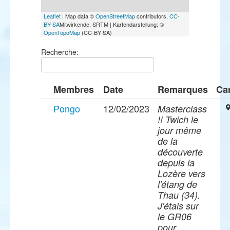
Leaflet
| Map data ©
OpenStreetMap
contributors,
CC-
BY-SA
Mitwirkende, SRTM | Kartendarstellung: ©
OpenTopoMap
(CC-BY-SA)
Recherche:
Membres
Date
Remarques
Ca
Pongo
12/02/2023
Masterclass
!! Twich le
jour même
de la
découverte
depuis la
Lozère vers
l'étang de
Thau (34).
J'étais sur
le GR06
pour