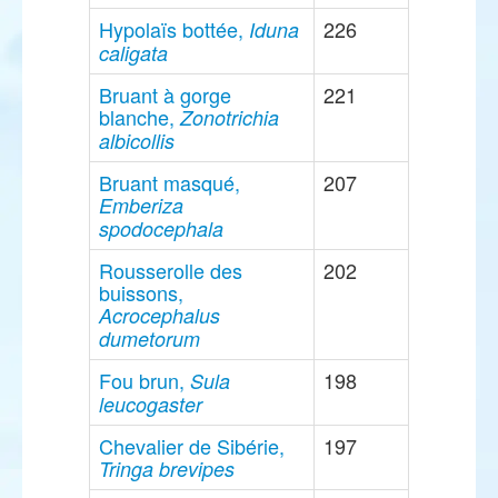
Hypolaïs bottée,
226
Iduna
caligata
Bruant à gorge
221
blanche,
Zonotrichia
albicollis
Bruant masqué,
207
Emberiza
spodocephala
Rousserolle des
202
buissons,
Acrocephalus
dumetorum
Fou brun,
198
Sula
leucogaster
Chevalier de Sibérie,
197
Tringa brevipes