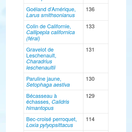
Goéland d'Amérique,
136
Larus smithsonianus
Colin de Californie,
133
Callipepla californica
(féral)
Gravelot de
131
Leschenault,
Charadrius
leschenaultii
Paruline jaune,
130
Setophaga aestiva
Bécasseau à
129
échasses,
Calidris
himantopus
Bec-croisé perroquet,
114
Loxia pytyopsittacus