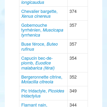
longicaudus
Chevalier bargette,
374
Xenus cinereus
Gobemouche
357
tyrrhénien,
Muscicapa
tyrrhenica
Buse féroce,
357
Buteo
rufinus
Capucin bec-de-
354
plomb,
Euodice
malabarica (féral)
Bergeronnette citrine,
352
Motacilla citreola
Pic tridactyle,
349
Picoides
tridactylus
Flamant nain,
344