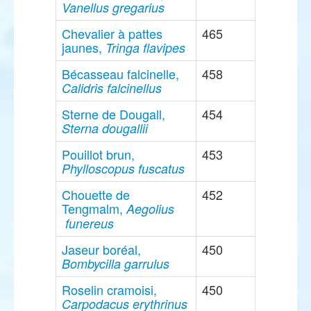
Vanellus gregarius
Chevalier à pattes
465
jaunes,
Tringa flavipes
Bécasseau falcinelle,
458
Calidris falcinellus
Sterne de Dougall,
454
Sterna dougallii
Pouillot brun,
453
Phylloscopus fuscatus
Chouette de
452
Tengmalm,
Aegolius
funereus
Jaseur boréal,
450
Bombycilla garrulus
Roselin cramoisi,
450
Carpodacus erythrinus