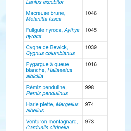
Lanius excubitor
Macreuse brune,
1046
Melanitta fusca
Fuligule nyroca,
1045
Aythya
nyroca
Cygne de Bewick,
1039
Cygnus columbianus
Pygargue à queue
1016
blanche,
Haliaeetus
albicilla
Rémiz penduline,
998
Remiz pendulinus
Harle piette,
974
Mergellus
albellus
Venturon montagnard,
973
Carduelis citrinella