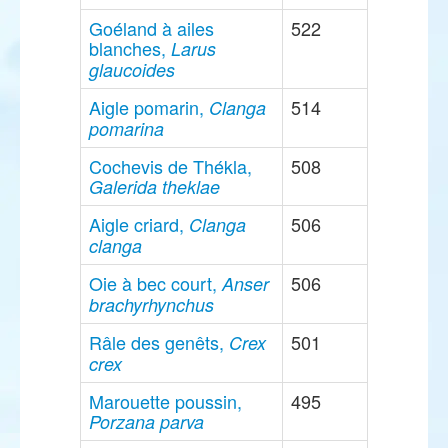
Goéland à ailes
522
blanches,
Larus
glaucoides
Aigle pomarin,
514
Clanga
pomarina
Cochevis de Thékla,
508
Galerida theklae
Aigle criard,
506
Clanga
clanga
Oie à bec court,
506
Anser
brachyrhynchus
Râle des genêts,
501
Crex
crex
Marouette poussin,
495
Porzana parva