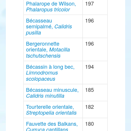
Phalarope de Wilson,
197
Phalaropus tricolor
Bécasseau
196
semipalmé,
Calidris
pusilla
Bergeronnette
196
orientale,
Motacilla
tschutschensis
Bécassin à long bec,
194
Limnodromus
scolopaceus
Bécasseau minuscule,
185
Calidris minutilla
Tourterelle orientale,
182
Streptopelia orientalis
Fauvette des Balkans,
180
Curruca cantillans