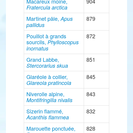
Macareux moine,
904
Fratercula arctica
Martinet pâle,
879
Apus
pallidus
Pouillot à grands
872
sourcils,
Phylloscopus
inornatus
Grand Labbe,
851
Stercorarius skua
Glaréole à collier,
845
Glareola pratincola
Niverolle alpine,
843
Montifringilla nivalis
Sizerin flammé,
832
Acanthis flammea
Marouette ponctuée,
828