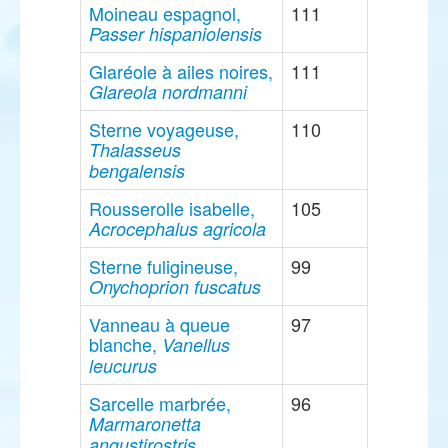
Moineau espagnol,
111
Passer hispaniolensis
Glaréole à ailes noires,
111
Glareola nordmanni
Sterne voyageuse,
110
Thalasseus
bengalensis
Rousserolle isabelle,
105
Acrocephalus agricola
Sterne fuligineuse,
99
Onychoprion fuscatus
Vanneau à queue
97
blanche,
Vanellus
leucurus
Sarcelle marbrée,
96
Marmaronetta
angustirostris