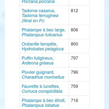
Porzana porzana
Tadorne casarca,
812
Tadorna ferruginea
(féral en Fr)
Phalarope à bec large,
806
Phalaropus fulicarius
Océanite tempête,
800
Hydrobates pelagicus
Puffin fuligineux,
797
Ardenna griseus
Pluvier guignard,
796
Charadrius morinellus
Fauvette à lunettes,
759
Curruca conspicillata
Phalarope à bec étroit,
716
Phalaropus lobatus