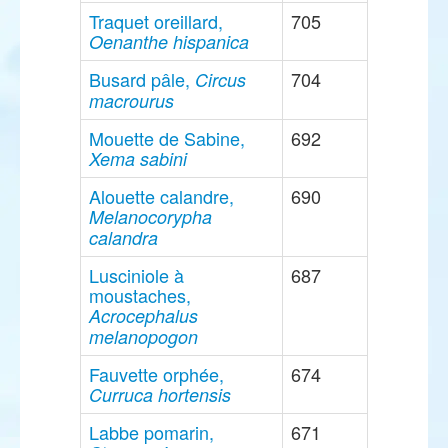
Traquet oreillard,
705
Oenanthe hispanica
Busard pâle,
704
Circus
macrourus
Mouette de Sabine,
692
Xema sabini
Alouette calandre,
690
Melanocorypha
calandra
Lusciniole à
687
moustaches,
Acrocephalus
melanopogon
Fauvette orphée,
674
Curruca hortensis
Labbe pomarin,
671