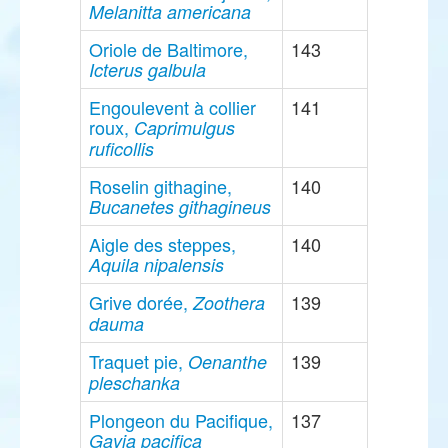
Melanitta americana
Oriole de Baltimore,
143
Icterus galbula
Engoulevent à collier
141
roux,
Caprimulgus
ruficollis
Roselin githagine,
140
Bucanetes githagineus
Aigle des steppes,
140
Aquila nipalensis
Grive dorée,
139
Zoothera
dauma
Traquet pie,
139
Oenanthe
pleschanka
Plongeon du Pacifique,
137
Gavia pacifica