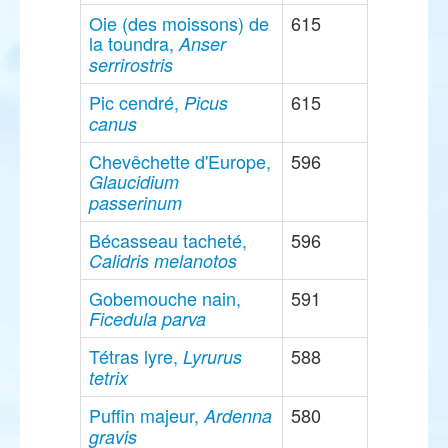
Oie (des moissons) de
615
la toundra,
Anser
serrirostris
Pic cendré,
615
Picus
canus
Chevêchette d'Europe,
596
Glaucidium
passerinum
Bécasseau tacheté,
596
Calidris melanotos
Gobemouche nain,
591
Ficedula parva
Tétras lyre,
588
Lyrurus
tetrix
Puffin majeur,
580
Ardenna
gravis