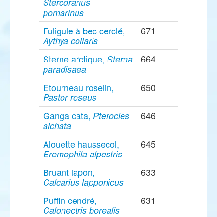
Stercorarius
pomarinus
Fuligule à bec cerclé,
671
Aythya collaris
Sterne arctique,
664
Sterna
paradisaea
Etourneau roselin,
650
Pastor roseus
Ganga cata,
646
Pterocles
alchata
Alouette haussecol,
645
Eremophila alpestris
Bruant lapon,
633
Calcarius lapponicus
Puffin cendré,
631
Calonectris borealis