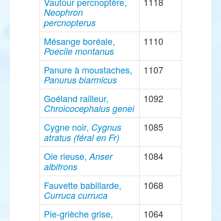
Vautour percnoptère,
1118
Neophron
percnopterus
Mésange boréale,
1110
Poecile montanus
Panure à moustaches,
1107
Panurus biarmicus
Goéland railleur,
1092
Chroicocephalus genei
Cygne noir,
1085
Cygnus
atratus (féral en Fr)
Oie rieuse,
1084
Anser
albifrons
Fauvette babillarde,
1068
Curruca curruca
Pie-grièche grise,
1064