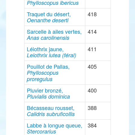
Phylloscopus ibericus
Traquet du désert,
418
Oenanthe deserti
Sarcelle à ailes vertes,
414
Anas carolinensis
Léiothrix jaune,
411
Leiothrix lutea (féral)
Pouillot de Pallas,
405
Phylloscopus
proregulus
Pluvier bronzé,
400
Pluvialis dominica
Bécasseau rousset,
388
Calidris subruficollis
Labbe à longue queue,
384
Stercorarius