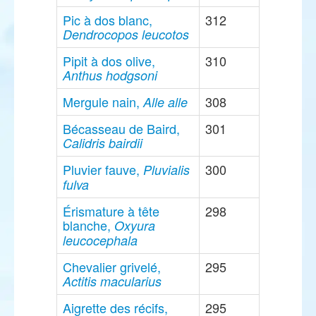
Pic à dos blanc,
312
Dendrocopos leucotos
Pipit à dos olive,
310
Anthus hodgsoni
Mergule nain,
308
Alle alle
Bécasseau de Baird,
301
Calidris bairdii
Pluvier fauve,
300
Pluvialis
fulva
Érismature à tête
298
blanche,
Oxyura
leucocephala
Chevalier grivelé,
295
Actitis macularius
Aigrette des récifs,
295