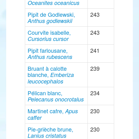
Oceanites oceanicus
Pipit de Godlewski,
243
Anthus godlewskii
Courvite isabelle,
243
Cursorius cursor
Pipit farlousane,
241
Anthus rubescens
Bruant à calotte
239
blanche,
Emberiza
leucocephalos
Pélican blanc,
234
Pelecanus onocrotalus
Martinet cafre,
230
Apus
caffer
Pie-grièche brune,
230
Lanius cristatus