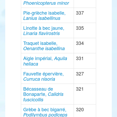
Phoenicopterus minor
Pie-grièche isabelle,
337
Lanius isabellinus
Linotte à bec jaune,
335
Linaria flavirostris
Traquet isabelle,
334
Oenanthe isabellina
Aigle impérial,
331
Aquila
heliaca
Fauvette épervière,
327
Curruca nisoria
Bécasseau de
321
Bonaparte,
Calidris
fuscicollis
Grèbe à bec bigarré,
320
Podilymbus podiceps