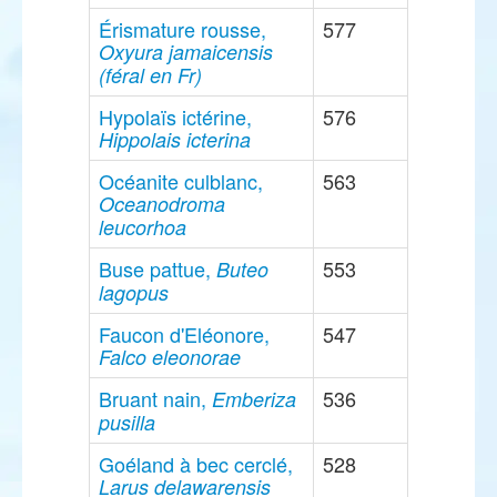
Érismature rousse,
577
Oxyura jamaicensis
(féral en Fr)
Hypolaïs ictérine,
576
Hippolais icterina
Océanite culblanc,
563
Oceanodroma
leucorhoa
Buse pattue,
553
Buteo
lagopus
Faucon d'Eléonore,
547
Falco eleonorae
Bruant nain,
536
Emberiza
pusilla
Goéland à bec cerclé,
528
Larus delawarensis