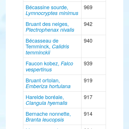
Bécassine sourde,
969
Lymnocryptes minimus
Bruant des neiges,
942
Plectrophenax nivalis
Bécasseau de
940
Temminck,
Calidris
temminckii
Faucon kobez,
939
Falco
vespertinus
Bruant ortolan,
919
Emberiza hortulana
Harelde boréale,
917
Clangula hyemalis
Bernache nonnette,
914
Branta leucopsis