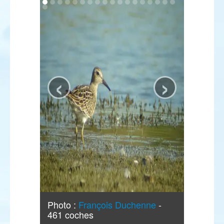
‹
›
Photo :
François Duchenne
-
461 coches