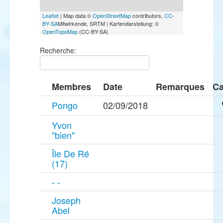
Leaflet
| Map data ©
OpenStreetMap
contributors,
CC-
BY-SA
Mitwirkende, SRTM | Kartendarstellung: ©
OpenTopoMap
(CC-BY-SA)
Recherche:
Membres
Date
Remarques
Ca
Pongo
02/09/2018
Yvon
"bien"
Île De Ré
(17)
- -
Joseph
Abel