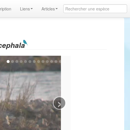
ription
Liens
Articles
cephala
›