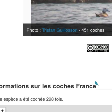
Photo :
Tristan Guillosson
- 451 coches
formations sur les coches France
e espèce a été cochée 298 fois.
+