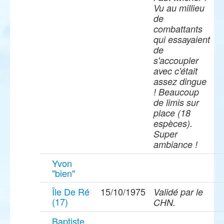
Vu au millieu
de
combattants
qui essayaient
de
s'accoupler
avec c'était
assez dingue
! Beaucoup
de limis sur
place (18
espèces).
Super
ambiance !
Yvon
"bien"
Île De Ré
15/10/1975
Validé par le
(17)
CHN.
Baptiste