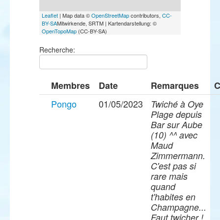
Leaflet
| Map data ©
OpenStreetMap
contributors,
CC-
BY-SA
Mitwirkende, SRTM | Kartendarstellung: ©
OpenTopoMap
(CC-BY-SA)
Recherche:
Membres
Date
Remarques
C
Pongo
01/05/2023
Twiché à Oye
Plage depuis
Bar sur Aube
(10) ^^ avec
Maud
Zimmermann.
C'est pas si
rare mais
quand
t'habites en
Champagne...
Faut twicher !