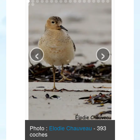
‹
›
Photo :
Elodie Chauveau
- 393
coches