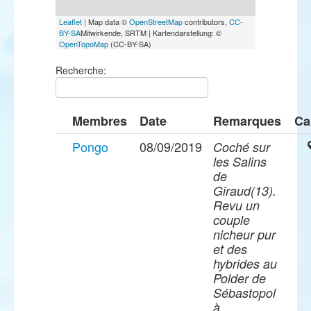
Leaflet
| Map data ©
OpenStreetMap
contributors,
CC-
BY-SA
Mitwirkende, SRTM | Kartendarstellung: ©
OpenTopoMap
(CC-BY-SA)
Recherche:
Membres
Date
Remarques
Ca
Pongo
08/09/2019
Coché sur
les Salins
de
Giraud(13).
Revu un
couple
nicheur pur
et des
hybrides au
Polder de
Sébastopol
à