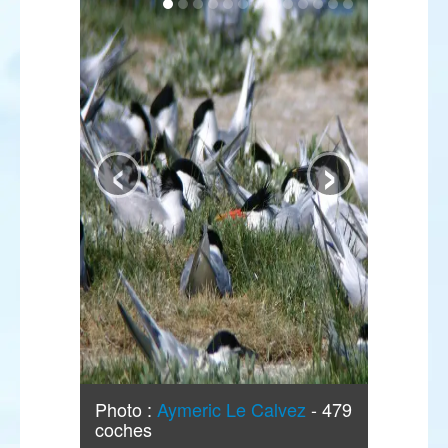
‹
›
Photo :
Aymeric Le Calvez
- 479
coches