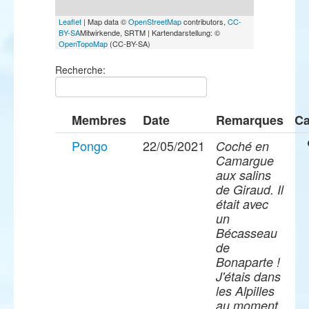
Leaflet
| Map data ©
OpenStreetMap
contributors,
CC-
BY-SA
Mitwirkende, SRTM | Kartendarstellung: ©
OpenTopoMap
(CC-BY-SA)
Recherche:
Membres
Date
Remarques
Ca
Pongo
22/05/2021
Coché en
Camargue
aux salins
de Giraud. Il
était avec
un
Bécasseau
de
Bonaparte !
J'étais dans
les Alpilles
au moment