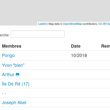
Leaflet
| Map data ©
OpenStreetMap
contributors,
CC-BY-S
erche:
Membres
Date
Rem
Pongo
10/2018
Yvon "bien"
Arthur 🐸
Île De Ré (17)
- -
Joseph Abel