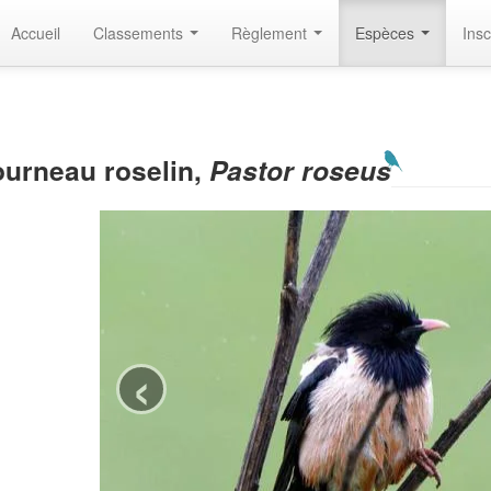
Accueil
Classements
Règlement
Espèces
Insc
ourneau roselin,
Pastor roseus
‹