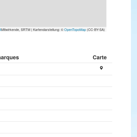
A
Mitwirkende, SRTM | Kartendarstellung: ©
OpenTopoMap
(CC-BY-SA)
arques
Carte