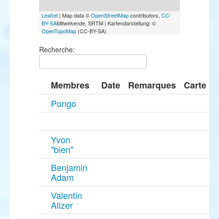
Leaflet
| Map data ©
OpenStreetMap
contributors,
CC-
BY-SA
Mitwirkende, SRTM | Kartendarstellung: ©
OpenTopoMap
(CC-BY-SA)
Recherche:
Membres
Date
Remarques
Carte
Pongo
Yvon
"bien"
Benjamin
Adam
Valentin
Alizer