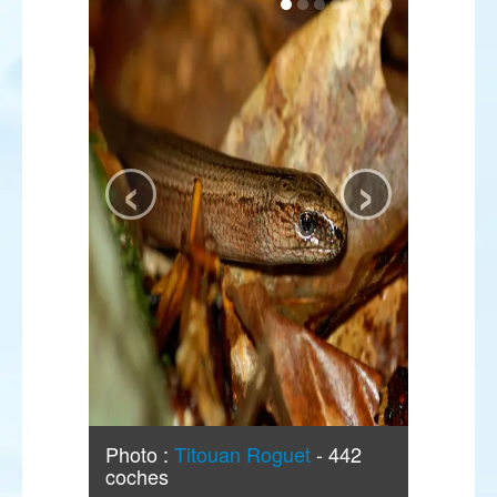
‹
›
Photo :
Titouan Roguet
- 442
coches