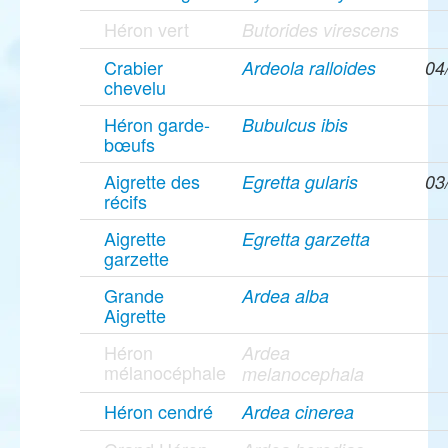
Héron vert
Butorides virescens
Crabier
Ardeola ralloides
04
chevelu
Héron garde-
Bubulcus ibis
bœufs
Aigrette des
Egretta gularis
03
récifs
Aigrette
Egretta garzetta
garzette
Grande
Ardea alba
Aigrette
Héron
Ardea
mélanocéphale
melanocephala
Héron cendré
Ardea cinerea