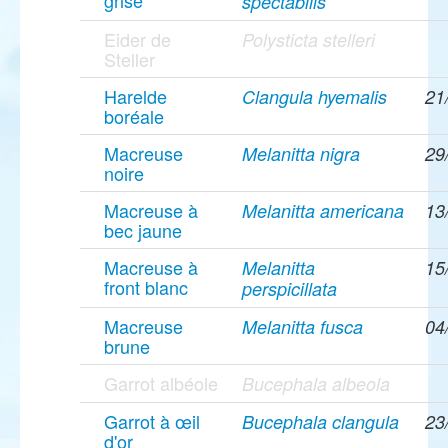
grise
spectabilis
Eider de
Polysticta stelleri
Steller
Harelde
Clangula hyemalis
21
boréale
Macreuse
Melanitta nigra
29
noire
Macreuse à
Melanitta americana
13
bec jaune
Macreuse à
Melanitta
15
front blanc
perspicillata
Macreuse
Melanitta fusca
04
brune
Garrot albéole
Bucephala albeola
Garrot à œil
Bucephala clangula
23
d'or