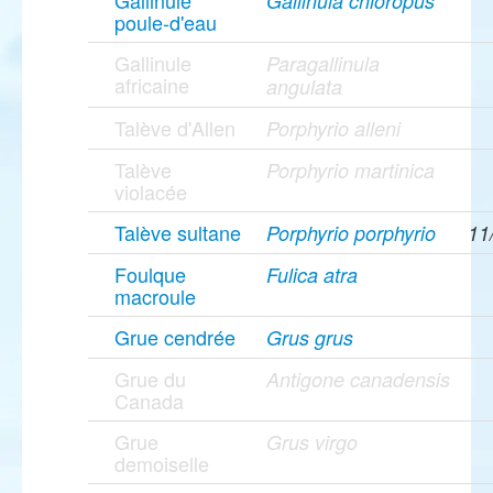
Gallinule
Gallinula chloropus
poule-d'eau
Gallinule
Paragallinula
africaine
angulata
Talève d'Allen
Porphyrio alleni
Talève
Porphyrio martinica
violacée
Talève sultane
Porphyrio porphyrio
11
Foulque
Fulica atra
macroule
Grue cendrée
Grus grus
Grue du
Antigone canadensis
Canada
Grue
Grus virgo
demoiselle