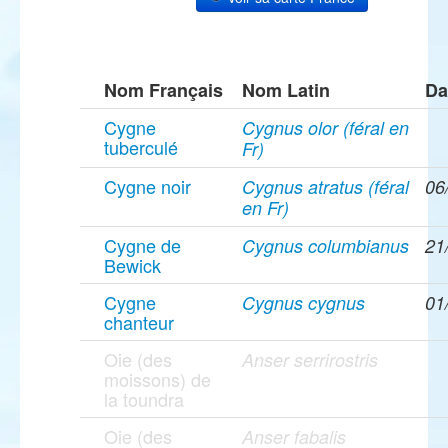
Nom Français
Nom Latin
Da
Cygne
Cygnus olor (féral en
tuberculé
Fr)
Cygne noir
Cygnus atratus (féral
06
en Fr)
Cygne de
Cygnus columbianus
21
Bewick
Cygne
Cygnus cygnus
01
chanteur
Oie (des
Anser serrirostris
moissons) de
la toundra
Oie (des
Anser fabalis