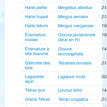
Harle piette
Mergellus albellus
21
Harle huppé
Mergus serrator
21
Harle bièvre
Mergus merganser
19
Érismature
Oxyura jamaicensis
19
rousse
(féral en Fr)
Érismature à
Oxyura
14
tête blanche
leucocephala
Gélinotte des
Tetrastes bonasia
21
bois
Lagopède
Lagopus muta
02
alpin
Tétras lyre
Lyrurus tetrix
14
Grand Tétras
Tetrao urogallus
21