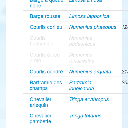
noire
Barge rousse
Limosa lapponica
Courlis corlieu
Numenius phaeopus
12
Courlis
Numenius
hudsonien
hudsonicus
Courlis à bec
Numenius
grêle
tenuirostris
Courlis cendré
Numenius arquata
21
Bartramie des
Bartramia
20
champs
longicauda
Chevalier
Tringa erythropus
arlequin
Chevalier
Tringa totanus
gambette