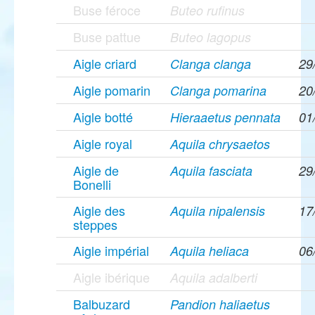
Buse féroce
Buteo rufinus
Buse pattue
Buteo lagopus
Aigle criard
Clanga clanga
29
Aigle pomarin
Clanga pomarina
20
Aigle botté
Hieraaetus pennata
01
Aigle royal
Aquila chrysaetos
Aigle de
Aquila fasciata
29
Bonelli
Aigle des
Aquila nipalensis
17
steppes
Aigle impérial
Aquila heliaca
06
Aigle ibérique
Aquila adalberti
Balbuzard
Pandion haliaetus