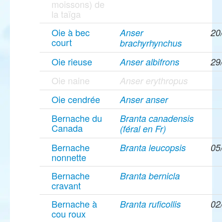
moissons) de
la taïga
Oie à bec
Anser
20
court
brachyrhynchus
Oie rieuse
Anser albifrons
29
Oie naine
Anser erythropus
Oie cendrée
Anser anser
Bernache du
Branta canadensis
Canada
(féral en Fr)
Bernache
Branta leucopsis
05
nonnette
Bernache
Branta bernicla
cravant
Bernache à
Branta ruficollis
02
cou roux