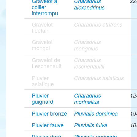
Gravelot à
Charadrius
22
collier
alexandrinus
interrompu
Gravelot
Charadrius atrifrons
tibétain
Gravelot
Charadrius
mongol
mongolus
Gravelot de
Charadrius
Leschenault
leschenaultii
Pluvier
Charadrius asiaticus
asiatique
Pluvier
Charadrius
12
guignard
morinellus
Pluvier bronzé
Pluvialis dominica
19
Pluvier fauve
Pluvialis fulva
10
Pluvier doré
Pluvialis apricaria