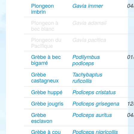
Plongeon
Gavia immer
04
imbrin
Plongeon à
Gavia adamsii
bec blanc
Plongeon du
Gavia pacifica
Pacifique
Grèbe à bec
Podilymbus
01
bigarré
podiceps
Grèbe
Tachybaptus
castagneux
ruficollis
Grèbe huppé
Podiceps cristatus
Grèbe jougris
Podiceps grisegena
12
Grèbe
Podiceps auritus
04
esclavon
Grèbe à cou
Podiceps nigricollis