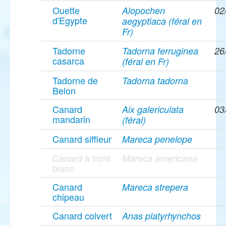
Ouette
Alopochen
02
d'Egypte
aegyptiaca (féral en
Fr)
Tadorne
Tadorna ferruginea
26
casarca
(féral en Fr)
Tadorne de
Tadorna tadorna
Belon
Canard
Aix galericulata
03
mandarin
(féral)
Canard siffleur
Mareca penelope
Canard à front
Mareca americana
blanc
Canard
Mareca strepera
chipeau
Canard colvert
Anas platyrhynchos