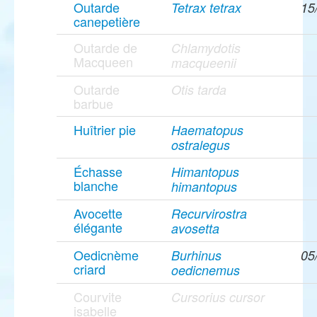
Outarde
Tetrax tetrax
15
canepetière
Outarde de
Chlamydotis
Macqueen
macqueenii
Outarde
Otis tarda
barbue
Huîtrier pie
Haematopus
ostralegus
Échasse
Himantopus
blanche
himantopus
Avocette
Recurvirostra
élégante
avosetta
Oedicnème
Burhinus
05
criard
oedicnemus
Courvite
Cursorius cursor
isabelle