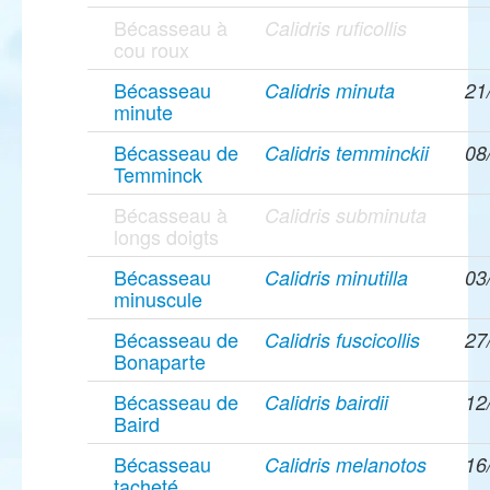
Bécasseau à
Calidris ruficollis
cou roux
Bécasseau
Calidris minuta
21
minute
Bécasseau de
Calidris temminckii
08
Temminck
Bécasseau à
Calidris subminuta
longs doigts
Bécasseau
Calidris minutilla
03
minuscule
Bécasseau de
Calidris fuscicollis
27
Bonaparte
Bécasseau de
Calidris bairdii
12
Baird
Bécasseau
Calidris melanotos
16
tacheté