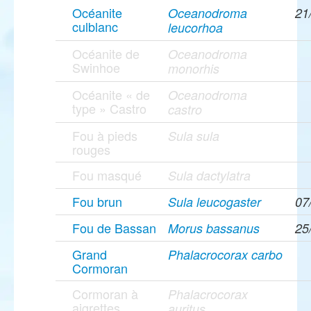
Océanite
Oceanodroma
21
culblanc
leucorhoa
Océanite de
Oceanodroma
Swinhoe
monorhis
Océanite « de
Oceanodroma
type » Castro
castro
Fou à pieds
Sula sula
rouges
Fou masqué
Sula dactylatra
Fou brun
Sula leucogaster
07
Fou de Bassan
Morus bassanus
25
Grand
Phalacrocorax carbo
Cormoran
Cormoran à
Phalacrocorax
aigrettes
auritus