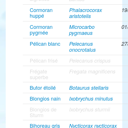
Cormoran
Phalacrocorax
19
huppé
aristotelis
Cormoran
Microcarbo
01
pygmée
pygmaeus
Pélican blanc
Pelecanus
27
onocrotalus
Pélican frisé
Pelecanus crispus
Frégate
Fregata magnificens
superbe
Butor étoilé
Botaurus stellaris
Blongios nain
Ixobrychus minutus
Blongios de
Ixobrychus sturmii
Sturm
Bihoreau gris
Nycticorax nycticorax