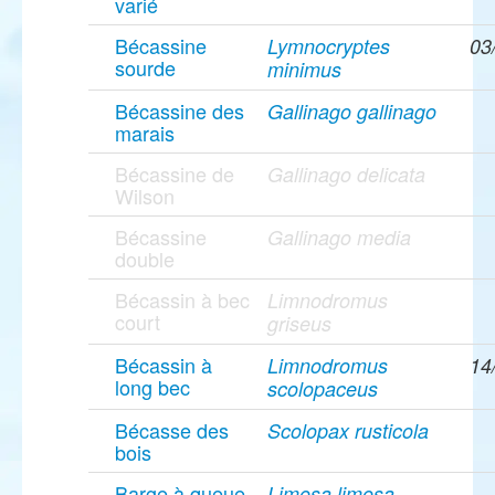
varié
Bécassine
Lymnocryptes
03
sourde
minimus
Bécassine des
Gallinago gallinago
marais
Bécassine de
Gallinago delicata
Wilson
Bécassine
Gallinago media
double
Bécassin à bec
Limnodromus
court
griseus
Bécassin à
Limnodromus
14
long bec
scolopaceus
Bécasse des
Scolopax rusticola
bois
Barge à queue
Limosa limosa