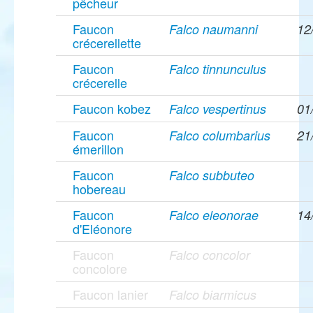
pêcheur
Faucon
Falco naumanni
12
crécerellette
Faucon
Falco tinnunculus
crécerelle
Faucon kobez
Falco vespertinus
01
Faucon
Falco columbarius
21
émerillon
Faucon
Falco subbuteo
hobereau
Faucon
Falco eleonorae
14
d'Eléonore
Faucon
Falco concolor
concolore
Faucon lanier
Falco biarmicus