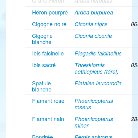
Grand Héron
Ardea herodias
Héron pourpré
Ardea purpurea
Cigogne noire
Ciconia nigra
06
Cigogne
Ciconia ciconia
blanche
Ibis falcinelle
Plegadis falcinellus
Ibis sacré
Threskiornis
05
aethiopicus (féral)
Spatule
Platalea leucorodia
blanche
Flamant rose
Phoenicopterus
roseus
Flamant nain
Phoenicopterus
28
minor
Bondrée
Pernis apivorus