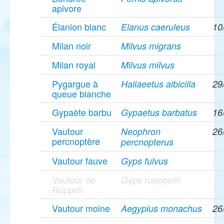
apivore
Élanion blanc
Elanus caeruleus
10
Milan noir
Milvus migrans
Milan royal
Milvus milvus
Pygargue à
Haliaeetus albicilla
29
queue blanche
Gypaète barbu
Gypaetus barbatus
16
Vautour
Neophron
26
percnoptère
percnopterus
Vautour fauve
Gyps fulvus
Vautour de
Gyps rueppellii
Rüppell
Vautour moine
Aegypius monachus
26