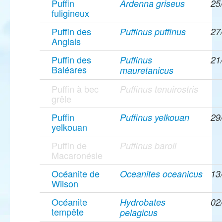
Puffin
Ardenna griseus
25
fuligineux
Puffin des
Puffinus puffinus
27
Anglais
Puffin des
Puffinus
21
Baléares
mauretanicus
Puffin à bec
Puffinus tenuirostris
grêle
Puffin
Puffinus yelkouan
29
yelkouan
Puffin de
Puffinus baroli
Macaronésie
Océanite de
Oceanites oceanicus
13
Wilson
Océanite
Hydrobates
02
tempête
pelagicus