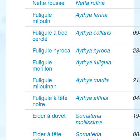
Nette rousse
Netta rufina
Fuligule
Aythya ferina
milouin
Fuligule à bec
Aythya collaris
09
cerclé
Fuligule nyroca
Aythya nyroca
23
Fuligule
Aythya fuligula
morillon
Fuligule
Aythya marila
21
milouinan
Fuligule à tête
Aythya affinis
04
noire
Eider à duvet
Somateria
19
mollissima
Eider à tête
Somateria
08