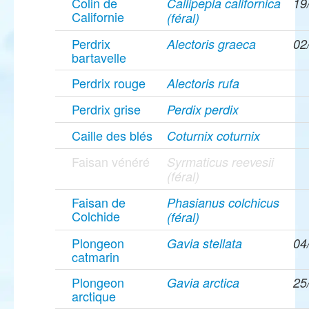
Colin de
Callipepla californica
19
Californie
(féral)
Perdrix
Alectoris graeca
02
bartavelle
Perdrix rouge
Alectoris rufa
Perdrix grise
Perdix perdix
Caille des blés
Coturnix coturnix
Faisan vénéré
Syrmaticus reevesii
(féral)
Faisan de
Phasianus colchicus
Colchide
(féral)
Plongeon
Gavia stellata
04
catmarin
Plongeon
Gavia arctica
25
arctique