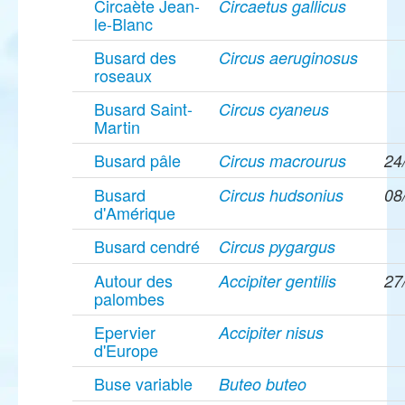
Circaète Jean-
Circaetus gallicus
le-Blanc
Busard des
Circus aeruginosus
roseaux
Busard Saint-
Circus cyaneus
Martin
Busard pâle
Circus macrourus
24
Busard
Circus hudsonius
08
d'Amérique
Busard cendré
Circus pygargus
Autour des
Accipiter gentilis
27
palombes
Epervier
Accipiter nisus
d'Europe
Buse variable
Buteo buteo