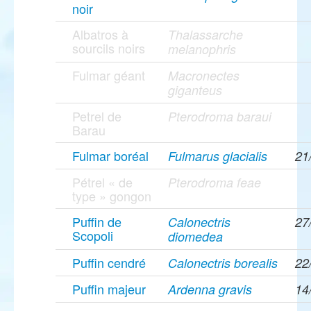
noir
Albatros à
Thalassarche
sourcils noirs
melanophris
Fulmar géant
Macronectes
giganteus
Petrel de
Pterodroma baraui
Barau
Fulmar boréal
Fulmarus glacialis
21
Pétrel « de
Pterodroma feae
type » gongon
Puffin de
Calonectris
27
Scopoli
diomedea
Puffin cendré
Calonectris borealis
22
Puffin majeur
Ardenna gravis
14