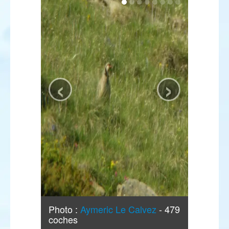
‹
›
Photo :
Aymeric Le Calvez
- 479
coches