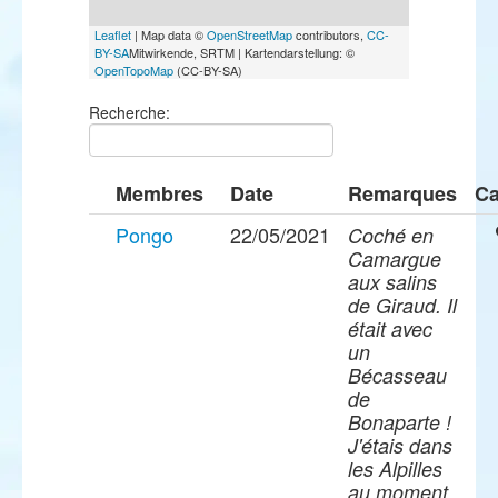
Leaflet
| Map data ©
OpenStreetMap
contributors,
CC-
BY-SA
Mitwirkende, SRTM | Kartendarstellung: ©
OpenTopoMap
(CC-BY-SA)
Recherche:
Membres
Date
Remarques
Ca
Pongo
22/05/2021
Coché en
Camargue
aux salins
de Giraud. Il
était avec
un
Bécasseau
de
Bonaparte !
J'étais dans
les Alpilles
au moment