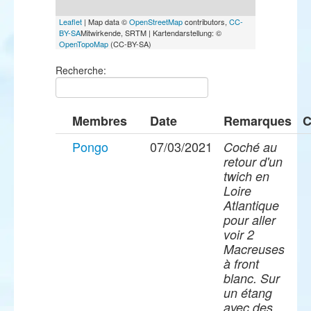
Leaflet
| Map data ©
OpenStreetMap
contributors,
CC-
BY-SA
Mitwirkende, SRTM | Kartendarstellung: ©
OpenTopoMap
(CC-BY-SA)
Recherche:
Membres
Date
Remarques
C
Pongo
07/03/2021
Coché au
retour d'un
twich en
Loire
Atlantique
pour aller
voir 2
Macreuses
à front
blanc. Sur
un étang
avec des