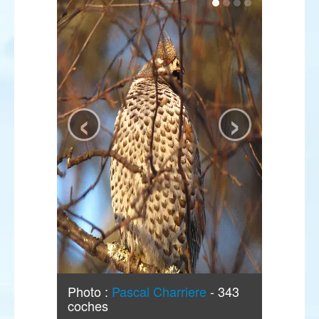
‹
›
Photo :
Pascal Charriere
- 343
coches