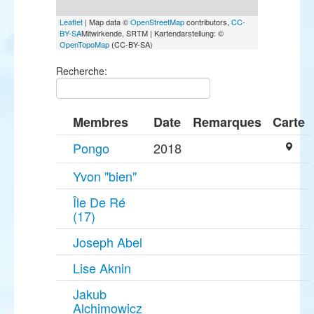
Leaflet
| Map data ©
OpenStreetMap
contributors,
CC-
BY-SA
Mitwirkende, SRTM | Kartendarstellung: ©
OpenTopoMap
(CC-BY-SA)
Recherche:
Membres
Date
Remarques
Carte
Pongo
2018
Yvon "bien"
Île De Ré
(17)
Joseph Abel
Lise Aknin
Jakub
Alchimowicz