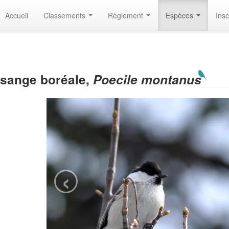
Accueil
Classements
Règlement
Espèces
Insc
sange boréale,
Poecile montanus
‹