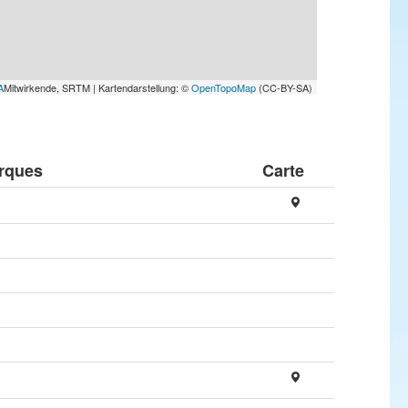
A
Mitwirkende, SRTM | Kartendarstellung: ©
OpenTopoMap
(CC-BY-SA)
rques
Carte