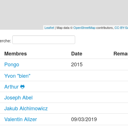
Leaflet
| Map data ©
OpenStreetMap
contributors,
CC-BY-S
erche:
Membres
Date
Rema
Pongo
2015
Yvon "bien"
Arthur 🐸
Joseph Abel
Jakub Alchimowicz
Valentin Alizer
09/03/2019