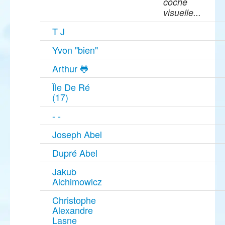
coche
visuelle...
T J
Yvon "bien"
Arthur 🐸
Île De Ré
(17)
- -
Joseph Abel
Dupré Abel
Jakub
Alchimowicz
Christophe
Alexandre
Lasne