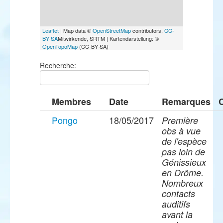
Leaflet
| Map data ©
OpenStreetMap
contributors,
CC-
BY-SA
Mitwirkende, SRTM | Kartendarstellung: ©
OpenTopoMap
(CC-BY-SA)
Recherche:
Membres
Date
Remarques
Pongo
18/05/2017
Première
obs à vue
de l'espèce
pas loin de
Génissieux
en Drôme.
Nombreux
contacts
auditifs
avant la